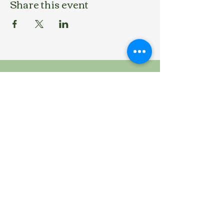
Share this event
Contattaci
Address: Vico Fornaci Vecchie, 41, 75100 Matera
(MT)