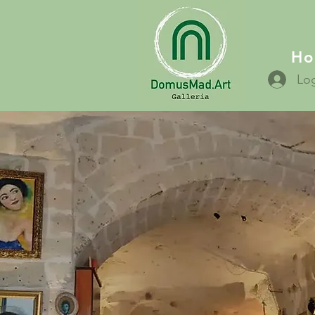
H
Log