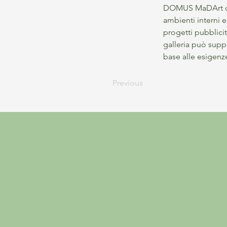
DOMUS MaDArt offr
ambienti interni ed
progetti pubblicit
galleria può suppo
base alle esigenz
Previous