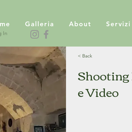
ome
Galleria
About
Servizi
 In
< Back
Shooting 
e Video