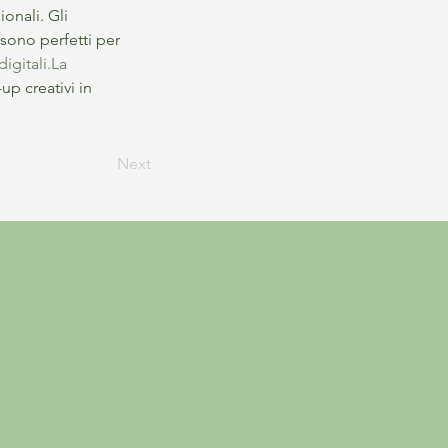
onali. Gli 
, sono perfetti per 
digitali.La
up creativi in 
Next