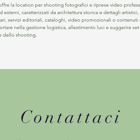
e la location per shooting fotografici e riprese video professi
 esterni, caratterizzati da architettura storica e dettagli artistici
ari, servizi editoriali, cataloghi, video promozionali o contenuti 
rtare nella gestione logistica, allestimento luci e suggerire set-
e dello shooting.
Contattaci